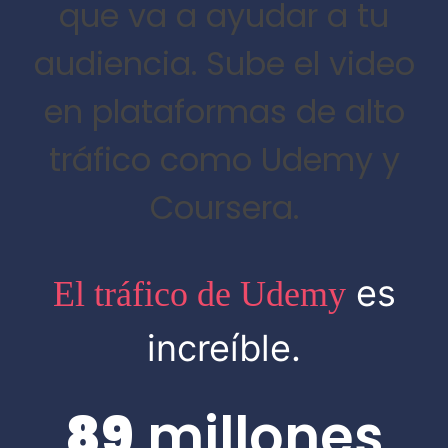
que va a ayudar a tu
audiencia.
Sube el video
en plataformas de alto
tráfico como Udemy y
Coursera.
es
El tráfico de Udemy
increíble.
89
millones