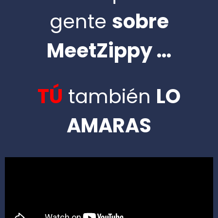
gente
sobre
MeetZippy …
TÚ
también
LO
AMARAS