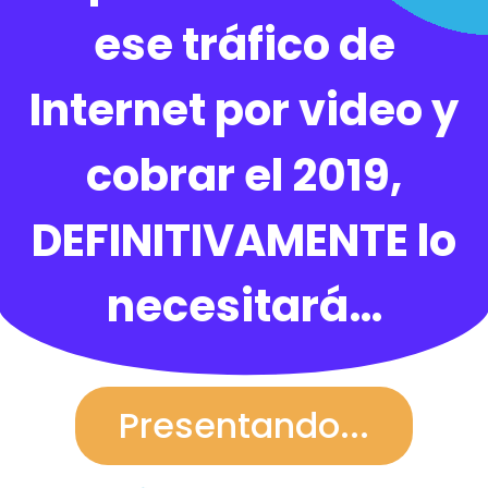
ese tráfico de
Internet por video y
cobrar el 2019,
DEFINITIVAMENTE lo
necesitará…
Presentando...