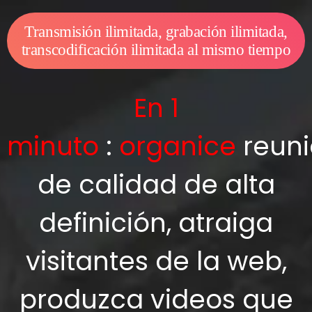
Transmisión ilimitada, grabación ilimitada,
transcodificación ilimitada al mismo tiempo
En 1
minuto
:
organice
reun
de calidad de alta
definición, atraiga
visitantes de la web,
produzca videos que