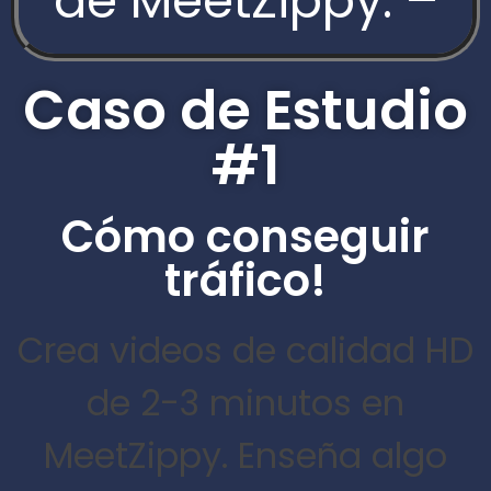
de MeetZippy: –
Caso de Estudio
#1
Cómo conseguir
tráfico!
Crea videos de calidad HD
de 2-3 minutos en
MeetZippy.
Enseña algo