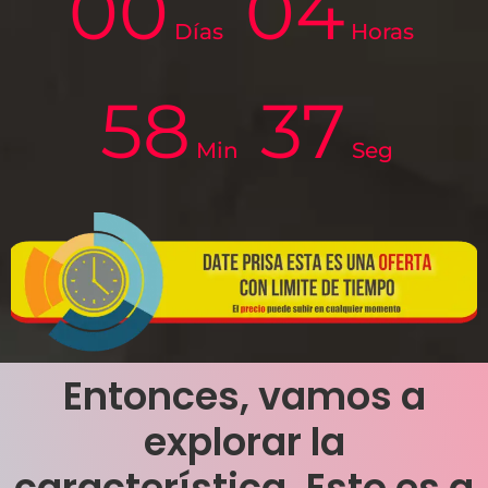
00
04
Días
Horas
58
36
Min
Seg
Entonces, vamos a
explorar la
característica. Esto es a